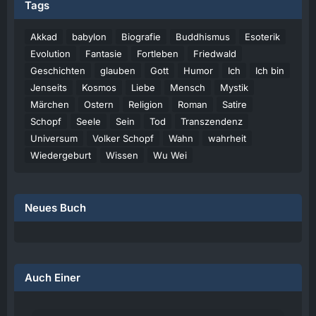
Tags
Akkad
babylon
Biografie
Buddhismus
Esoterik
Evolution
Fantasie
Fortleben
Friedwald
Geschichten
glauben
Gott
Humor
Ich
Ich bin
Jenseits
Kosmos
Liebe
Mensch
Mystik
Märchen
Ostern
Religion
Roman
Satire
Schopf
Seele
Sein
Tod
Transzendenz
Universum
Volker Schopf
Wahn
wahrheit
Wiedergeburt
Wissen
Wu Wei
Neues Buch
Auch Einer