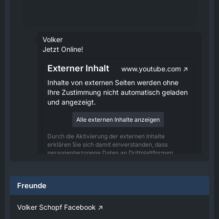
Volker
Jetzt Online!
Externer Inhalt
www.youtube.com
Inhalte von externen Seiten werden ohne
Ihre Zustimmung nicht automatisch geladen
und angezeigt.
Alle externen Inhalte anzeigen
Durch die Aktivierung der externen Inhalte
erklären Sie sich damit einverstanden, dass
personenbezogene Daten an Drittplattformen
übermittelt werden. Mehr Informationen dazu
haben wir in unserer Datenschutzerklärung zur
Verfügung gestellt.
Freunde
08:25
Volker Schopf Facebook
Volker