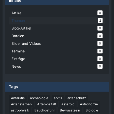
Inhalte
Artikel
0
Themen
2
Blog-Artikel
0
Dateien
0
Bilder und Videos
0
Termine
0
Einträge
0
News
0
Tags
Antarktis
archäologie
arktis
artenschutz
Artensterben
Artenvielfalt
Asteroid
Astronomie
astrophysik
Bauchgefühl
Bewusstsein
Biologie