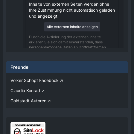
Inhalte von externen Seiten werden ohne
Ihre Zustimmung nicht automatisch geladen
und angezeigt.
Alle externen Inhalte anzeigen
Durch die Aktivierung der externen Inhalte
erklären Sie sich damit einverstanden, dass
personenbezogene Daten an Drittplattformen
übermittelt werden. Mehr Informationen dazu
haben wir in unserer Datenschutzerklärung zur
Verfügung gestellt.
Freunde
08:25
Volker Schopf Facebook
Volker
Claudia Konrad
Jetzt Online!
Goldstadt Autoren
Externer Inhalt
www.youtube.com
Inhalte von externen Seiten werden ohne
Ihre Zustimmung nicht automatisch geladen
und angezeigt.