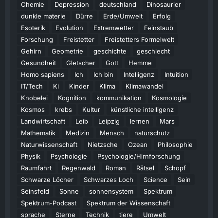
Chemie
Depression
deutschland
Dinosaurier
dunkle materie
Dürre
Erde/Umwelt
Erfolg
Esoterik
Evolution
Extremwetter
Feinstaub
Forschung
Freistetter
Freistetters Formelwelt
Gehirn
Geometrie
geschichte
geschlecht
Gesundheit
Gletscher
Gott
Hemme
Homo sapiens
Ich
Ich bin
Intelligenz
Intuition
IT/Tech
Ki
Kinder
Klima
Klimawandel
Knobelei
Kognition
kommunikation
Kosmologie
Kosmos
krebs
Kultur
künstliche intelligenz
Landwirtschaft
Leib
Leipzig
lernen
Mars
Mathematik
Medizin
Mensch
naturschutz
Naturwissenschaft
Nietzsche
Ozean
Philosophie
Physik
Psychologie
Psychologie/Hirnforschung
Raumfahrt
Regenwald
Roman
Rätsel
Schopf
Schwarze Löcher
Schwarzes Loch
Science
Sein
Seinsfeld
Sonne
sonnensystem
Spektrum
Spektrum-Podcast
Spektrum der Wissenschaft
sprache
Sterne
Technik
tiere
Umwelt