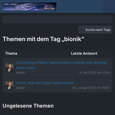
Suche nach Tags
Themen mit dem Tag „bionik“
Thema
Letzte Antwort
Camouflage-Effekt: Nanostruktur verleiht dem Blauhai
seine Farbe
Volker
9. Juli 2025 um 13:30
Arktis: Wie der Eisbär eisfrei bleibt
Volker
29. Januar 2025 um 19:00
Ungelesene Themen