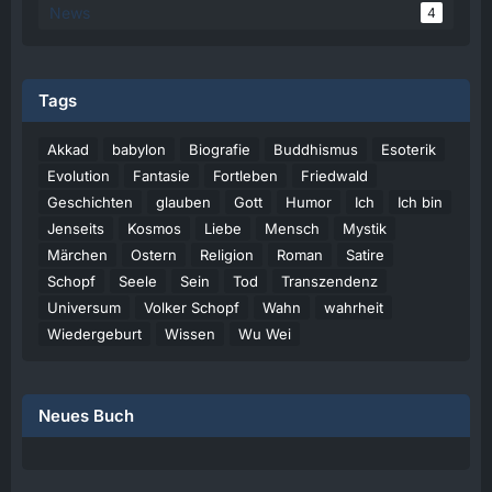
News
4
Tags
Akkad
babylon
Biografie
Buddhismus
Esoterik
Evolution
Fantasie
Fortleben
Friedwald
Geschichten
glauben
Gott
Humor
Ich
Ich bin
Jenseits
Kosmos
Liebe
Mensch
Mystik
Märchen
Ostern
Religion
Roman
Satire
Schopf
Seele
Sein
Tod
Transzendenz
Universum
Volker Schopf
Wahn
wahrheit
Wiedergeburt
Wissen
Wu Wei
Neues Buch