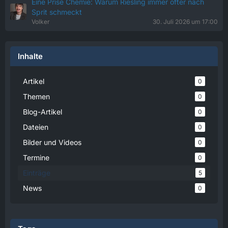
Eine Prise Chemie: Warum Riesling immer öfter nach
Sprit schmeckt
Volker
30. Juli 2026 um 17:00
Inhalte
Artikel
0
Themen
0
Blog-Artikel
0
Dateien
0
Bilder und Videos
0
Termine
0
Einträge
5
News
0