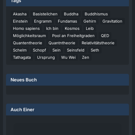
Tags
Akasha
Basisteilchen
Buddha
Buddhismus
Einstein
Engramm
Fundamas
Gehirn
Gravitation
Homo sapiens
Ich bin
Kosmos
Leib
Möglichkeitsraum
Pool an Freiheitgraden
QED
Quantentheorie
Quantntheorie
Relativitätstheorie
Schelm
Schopf
Sein
Seinsfeld
Seth
Tathagata
Ursprung
Wu Wei
Zen
Neues Buch
Auch Einer