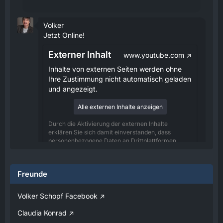
Volker
Jetzt Online!
Externer Inhalt
www.youtube.com
Inhalte von externen Seiten werden ohne
Ihre Zustimmung nicht automatisch geladen
und angezeigt.
Alle externen Inhalte anzeigen
Durch die Aktivierung der externen Inhalte
erklären Sie sich damit einverstanden, dass
personenbezogene Daten an Drittplattformen
übermittelt werden. Mehr Informationen dazu
haben wir in unserer Datenschutzerklärung zur
Verfügung gestellt.
Freunde
08:25
Volker Schopf Facebook
Volker
Claudia Konrad
Jetzt Online!