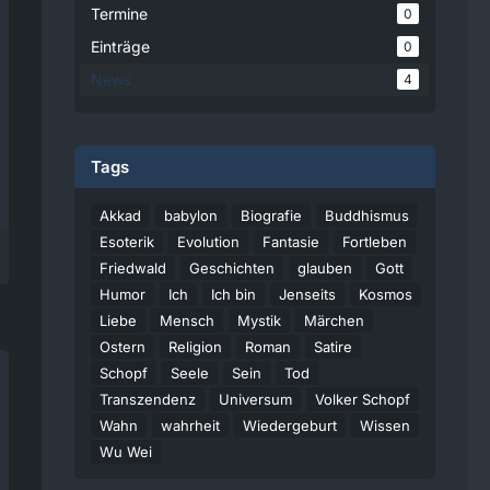
Termine
0
Einträge
0
News
4
Tags
Akkad
babylon
Biografie
Buddhismus
Esoterik
Evolution
Fantasie
Fortleben
Friedwald
Geschichten
glauben
Gott
Humor
Ich
Ich bin
Jenseits
Kosmos
Liebe
Mensch
Mystik
Märchen
Ostern
Religion
Roman
Satire
Schopf
Seele
Sein
Tod
Transzendenz
Universum
Volker Schopf
Wahn
wahrheit
Wiedergeburt
Wissen
Wu Wei