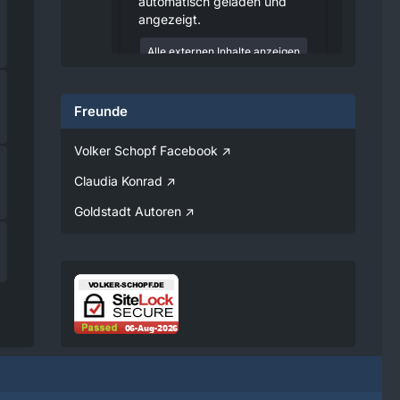
automatisch geladen und
angezeigt.
Alle externen Inhalte anzeigen
Durch die Aktivierung der
externen Inhalte erklären Sie sich
Freunde
damit einverstanden, dass
personenbezogene Daten an
Drittplattformen übermittelt
Volker Schopf Facebook
werden. Mehr Informationen
dazu haben wir in unserer
Claudia Konrad
Datenschutzerklärung zur
Verfügung gestellt.
Goldstadt Autoren
08:25
Volker
Jetzt Online!
Externer
www.youtube.
Inhalt
com
Inhalte von externen Seiten