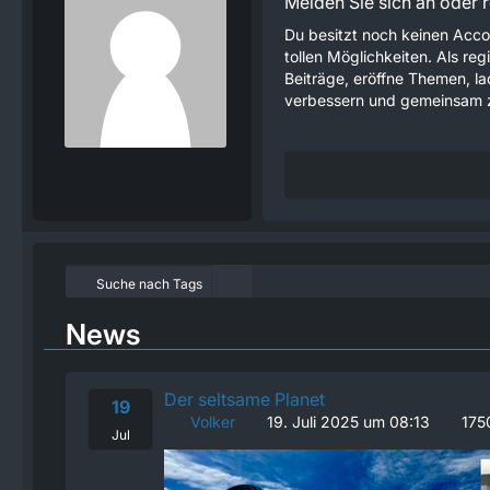
Melden Sie sich an oder re
Du besitzt noch keinen Acco
tollen Möglichkeiten. Als re
Beiträge, eröffne Themen, lad
verbessern und gemeinsam z
Suche nach Tags
News
Der seltsame Planet
19
Volker
19. Juli 2025 um 08:13
175
Jul