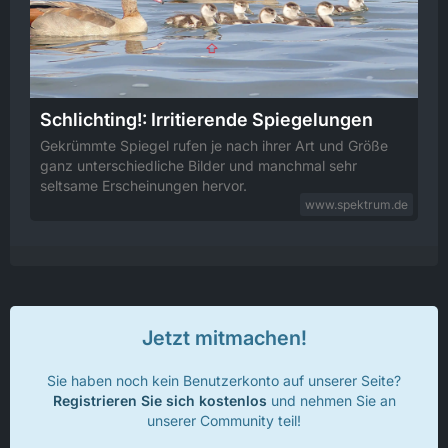
Schlichting!: Irritierende Spiegelungen
Gekrümmte Spiegel rufen je nach ihrer Art und Größe
ganz unterschiedliche Bilder und manchmal sehr
seltsame Erscheinungen hervor.
www.spektrum.de
Jetzt mitmachen!
Sie haben noch kein Benutzerkonto auf unserer Seite?
Registrieren Sie sich kostenlos
und nehmen Sie an
unserer Community teil!