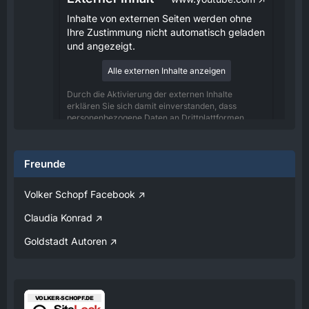
Inhalte von externen Seiten werden ohne
Ihre Zustimmung nicht automatisch geladen
und angezeigt.
Alle externen Inhalte anzeigen
Durch die Aktivierung der externen Inhalte
erklären Sie sich damit einverstanden, dass
personenbezogene Daten an Drittplattformen
übermittelt werden. Mehr Informationen dazu
haben wir in unserer Datenschutzerklärung zur
Verfügung gestellt.
Freunde
08:25
Volker Schopf Facebook
Volker
Claudia Konrad
Jetzt Online!
Goldstadt Autoren
Externer Inhalt
www.youtube.com
Inhalte von externen Seiten werden ohne
Ihre Zustimmung nicht automatisch geladen
und angezeigt.