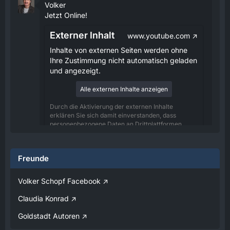
Volker
Jetzt Online!
Externer Inhalt
www.youtube.com
Inhalte von externen Seiten werden ohne
Ihre Zustimmung nicht automatisch geladen
und angezeigt.
Alle externen Inhalte anzeigen
Durch die Aktivierung der externen Inhalte
erklären Sie sich damit einverstanden, dass
personenbezogene Daten an Drittplattformen
übermittelt werden. Mehr Informationen dazu
haben wir in unserer Datenschutzerklärung zur
Verfügung gestellt.
Freunde
08:25
Volker Schopf Facebook
Volker
Claudia Konrad
Jetzt Online!
Goldstadt Autoren
Externer Inhalt
www.youtube.com