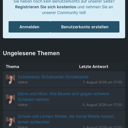
Sie haben noch kein Benutzerkonto auf unserer Seite?
Registrieren Sie sich kostenlos
und nehmen Sie an
unserer Community teil!
Anmelden
Benutzerkonto erstellen
Ungelesene Themen
Thema
Letzte Antwort
Szenenews: Schukowski-Schülerpreis
Volker
7. August 2026 um 17:00
Dürre und Hitze: Wie Bäume sich gegen schwere
Schäden wehren
Volker
5. August 2026 um 17:00
Schule und Lernen: Kinder, die Social Media nutzen,
lernen schlechter
Volker
3. August 2026 um 17:00