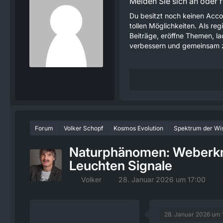
Melden Sie sich an oder re
Du besitzt noch keinen Acco
tollen Möglichkeiten. Als re
Beiträge, eröffne Themen, lad
verbessern und gemeinsam z
Forum
Volker Schopf
Kosmos Evolution
Spektrum der Wi
Naturphänomen: Weberkn
Leuchten Signale
Volker
28. Januar 2026 um 17:00
28. Januar 2026 um 