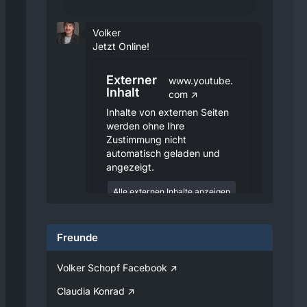
Volker
Jetzt Online!
Externer
www.youtube.
Inhalt
com
Inhalte von externen Seiten
werden ohne Ihre
Zustimmung nicht
automatisch geladen und
angezeigt.
Alle externen Inhalte anzeigen
Durch die Aktivierung der
externen Inhalte erklären Sie sich
Freunde
damit einverstanden, dass
personenbezogene Daten an
Drittplattformen übermittelt
Volker Schopf Facebook
werden. Mehr Informationen
dazu haben wir in unserer
Claudia Konrad
Datenschutzerklärung zur