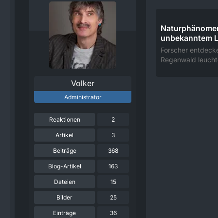
Naturphänomen
unbekanntem L
Forscher entdeck
Regenwald leucht
Volker
Administrator
Reaktionen
2
Artikel
3
Beiträge
368
Blog-Artikel
163
Dateien
15
Bilder
25
Einträge
36