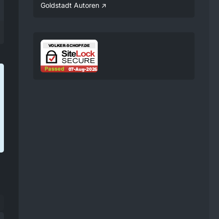
Verfügung gestellt.
Goldstadt Autoren
08:25
Volker
Jetzt Online!
Externer
www.youtube.
Inhalt
com
Inhalte von externen Seiten
werden ohne Ihre
Zustimmung nicht
automatisch geladen und
angezeigt.
Alle externen Inhalte anzeigen
Durch die Aktivierung der
externen Inhalte erklären Sie sich
damit einverstanden, dass
personenbezogene Daten an
Drittplattformen übermittelt
werden. Mehr Informationen