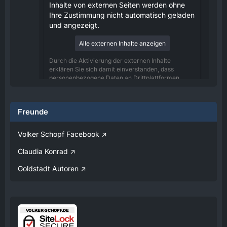
Inhalte von externen Seiten werden ohne
Ihre Zustimmung nicht automatisch geladen
und angezeigt.
Alle externen Inhalte anzeigen
Durch die Aktivierung der externen Inhalte
erklären Sie sich damit einverstanden, dass
personenbezogene Daten an Drittplattformen
übermittelt werden. Mehr Informationen dazu
haben wir in unserer Datenschutzerklärung zur
Verfügung gestellt.
Freunde
08:25
Volker Schopf Facebook
Volker
Claudia Konrad
Jetzt Online!
Goldstadt Autoren
Externer Inhalt
www.youtube.com
Inhalte von externen Seiten werden ohne
Ihre Zustimmung nicht automatisch geladen
und angezeigt.
Alle externen Inhalte anzeigen